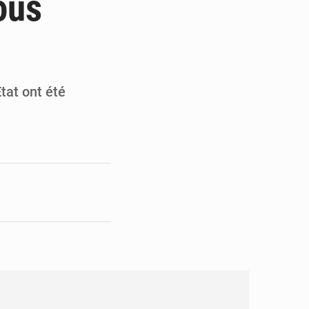
ous
en faveur de la jeunesse
its forestiers non ligneux
Etat ont été