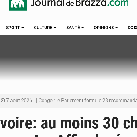
SPORT
CULTURE
SANTÉ
OPINIONS
DOS
7 août 2026
Congo : le Parlement formule 28 recommandations sur le Cad
7 août 2026
Congo : Brazzaville se dote d’un plan d’action pour renforcer
Ivoire: au moins 30 c
7 août 2026
Congo : la Grande foire agricole pour renforcer la sou