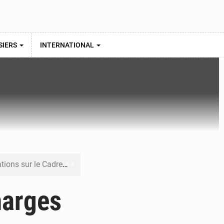
SIERS
INTERNATIONAL
re budgétaire 2027-2029
 sa résilience climatique
harges
veraineté alimentaire