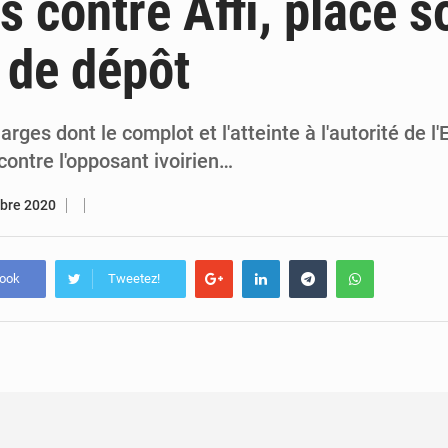
s contre Affi, placé s
7 août 2026
Congo-RDC : Brazzaville et Kinshasa renforcent leur coopération 
 de dépôt
6 août 2026
Le Congo se dote d’un programme national pour valoriser les produ
rges dont le complot et l'atteinte à l'autorité de l'
contre l'opposant ivoirien…
bre 2020
book
Tweetez!