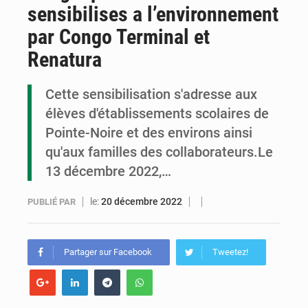
sensibilises a l’environnement
Congo : la Grande foire agricole pour renforcer la souveraineté alimentaire
par Congo Terminal et
Congo-RDC : Brazzaville et Kinshasa renforcent leur coopération en faveur de la jeunesse
Renatura
Le Congo se dote d’un programme national pour valoriser les produits forestiers non ligneux
Cette sensibilisation s'adresse aux
élèves d'établissements scolaires de
Pointe-Noire et des environs ainsi
qu'aux familles des collaborateurs.Le
13 décembre 2022,…
le:
20 décembre 2022
PUBLIÉ PAR
Partager sur Facebook
Tweetez!