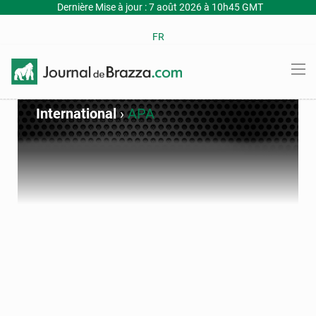
Dernière Mise à jour : 7 août 2026 à 10h45 GMT
FR
International
›
APA