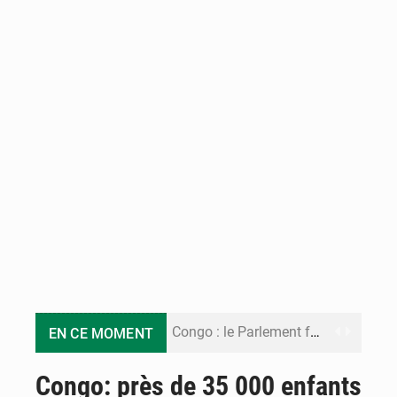
Congo : le Parlement formule 28 recommandations sur le Cadre budgétaire 2027-2029
EN CE MOMENT
Congo : Brazzaville se dote d’un plan d’action pour renforcer sa résilience climatique
Congo: près de 35 000 enfants