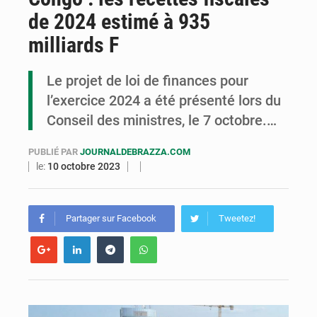
de 2024 estimé à 935
Assassinat de l’entrepreneur sportif Vally Amisi : le principal suspect arrêté à Brazzaville
milliards F
Compétitions africaines : la CAF ferme la porte à l’AC Léopards et à l’AS Otohô
Le projet de loi de finances pour
Congo : l’UDSN célèbre 393 nouveaux diplômés et mise sur l’excellence académique
l’exercice 2024 a été présenté lors du
Conseil des ministres, le 7 octobre.…
PUBLIÉ PAR
JOURNALDEBRAZZA.COM
le:
10 octobre 2023
Partager sur Facebook
Tweetez!