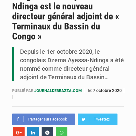
Ndinga est le nouveau
Congo : la Grande foire agricole pour renforcer la souveraineté alimentaire
directeur général adjoint de «
Congo-RDC : Brazzaville et Kinshasa renforcent leur coopération en faveur de la jeunesse
Terminaux du Bassin du
Le Congo se dote d’un programme national pour valoriser les produits forestiers non ligneux
Congo »
Depuis le 1er octobre 2020, le
congolais Dzema Ayessa-Ndinga a été
nommé comme directeur général
adjoint de Terminaux du Bassin…
le:
7 octobre 2020
PUBLIÉ PAR
JOURNALDEBRAZZA.COM
Partager sur Facebook
Tweetez!