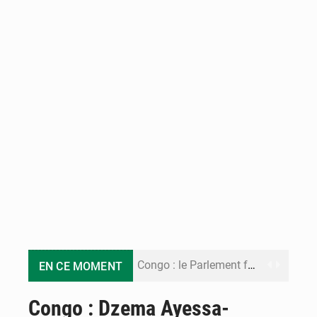
Congo : le Parlement formule 28 recommandations sur le Cadre budgétaire 2027-2029
EN CE MOMENT
Congo : Brazzaville se dote d’un plan d’action pour renforcer sa résilience climatique
Congo : Dzema Ayessa-