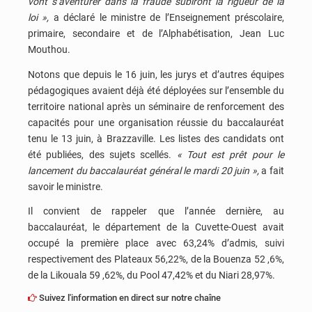
vont s’aventurer dans la fraude subiront la rigueur de la
loi »,
a déclaré le ministre de l’Enseignement préscolaire,
primaire, secondaire et de l’Alphabétisation, Jean Luc
Mouthou.
Notons que depuis le 16 juin, les jurys et d’autres équipes
pédagogiques avaient déjà été déployées sur l’ensemble du
territoire national après un séminaire de renforcement des
capacités pour une organisation réussie du baccalauréat
tenu le 13 juin, à Brazzaville. Les listes des candidats ont
été publiées, des sujets scellés.
« Tout est prêt pour le
lancement du baccalauréat général le mardi 20 juin »,
a fait
savoir le ministre.
Il convient de rappeler que l’année dernière, au
baccalauréat, le département de la Cuvette-Ouest avait
occupé la première place avec 63,24% d’admis, suivi
respectivement des Plateaux 56,22%, de la Bouenza 52 ,6%,
de la Likouala 59 ,62%, du Pool 47,42% et du Niari 28,97%.
Suivez l'information en direct sur notre chaîne