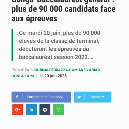
plus de 90 000 candidats face
Cémac : la Commission présente à Denis Sassou N’Guesso sa feuille de route
aux épreuves
Assassinat de l’entrepreneur sportif Vally Amisi : le principal suspect arrêté à Brazzaville
Ce mardi 20 juin, plus de 90 000
Compétitions africaines : la CAF ferme la porte à l’AC Léopards et à l’AS Otohô
élèves de la classe de terminal,
débuteront les épreuves du
baccalauréat session 2023.…
PUBLIÉ PAR
JOURNALDEBRAZZA.COM AVEC ADIAC-
le:
20 juin 2023
CONGO.COM
Partager sur Facebook
Tweetez!