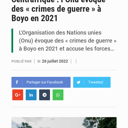
des « crimes de guerre » à
Cémac : la Commission présente à Denis Sassou N’Guesso sa feuille de route
Boyo en 2021
Assassinat de l’entrepreneur sportif Vally Amisi : le principal suspect arrêté à Brazzaville
L'Organisation des Nations unies
Compétitions africaines : la CAF ferme la porte à l’AC Léopards et à l’AS Otohô
(Onu) évoque des « crimes de guerre »
à Boyo en 2021 et accuse les forces…
le:
26 juillet 2022
PUBLIÉ PAR
Partager sur Facebook
Tweetez!