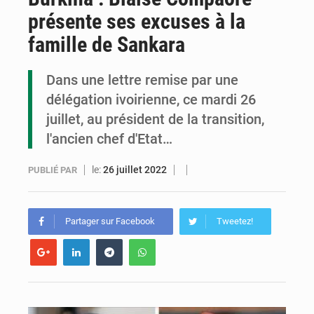
présente ses excuses à la
Cémac : la Commission présente à Denis Sassou N’Guesso sa feuille de route
famille de Sankara
Assassinat de l’entrepreneur sportif Vally Amisi : le principal suspect arrêté à Brazzaville
Dans une lettre remise par une
Compétitions africaines : la CAF ferme la porte à l’AC Léopards et à l’AS Otohô
délégation ivoirienne, ce mardi 26
juillet, au président de la transition,
l'ancien chef d'Etat…
le:
26 juillet 2022
PUBLIÉ PAR
Partager sur Facebook
Tweetez!