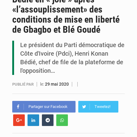
«l’assouplissement» des
Assassinat de l’entrepreneur sportif Vally Amisi : le principal suspect arrêté à Brazzaville
conditions de mise en liberté
Compétitions africaines : la CAF ferme la porte à l’AC Léopards et à l’AS Otohô
de Gbagbo et Blé Goudé
Congo : l’UDSN célèbre 393 nouveaux diplômés et mise sur l’excellence académique
Le président du Parti démocratique de
Côte d'Ivoire (Pdci), Henri Konan
Bédié, chef de file de la plateforme de
l'opposition…
le:
29 mai 2020
PUBLIÉ PAR
Partager sur Facebook
Tweetez!