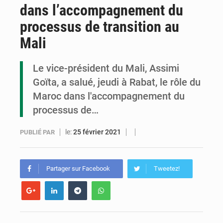
dans l’accompagnement du
5ème édition Gala des Bacheliers : AGL Congo sacrée meilleure entreprise partenaire
processus de transition au
Congo : l’hôpital général Edith-Lucie-Bongo-Ondimba reçoit des équipements de santé numérique
Mali
Congo : la Halc sensibilise les parlementaires aux enjeux de la lutte contre la corruption
Le vice-président du Mali, Assimi
Goïta, a salué, jeudi à Rabat, le rôle du
Maroc dans l'accompagnement du
processus de…
le:
25 février 2021
PUBLIÉ PAR
Partager sur Facebook
Tweetez!