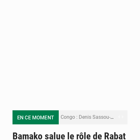
Congo : Denis Sassou-N’Guesso de retour à Brazzaville après un séjour à Oyo
EN CE MOMENT
Congo-Passeports : le gouvernement dément tout enrôlement en ligne
Bamako salue le rôle de Rabat