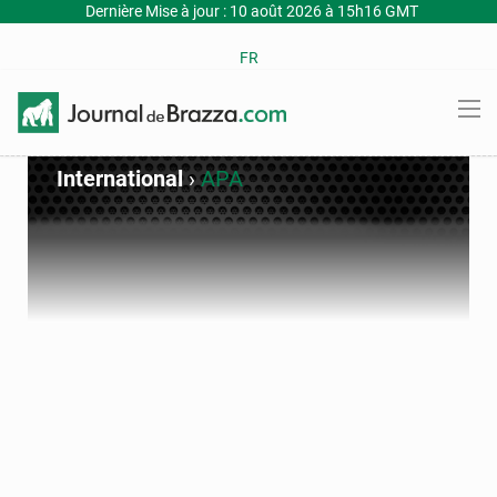
Dernière Mise à jour : 10 août 2026 à 15h16 GMT
FR
International
›
APA