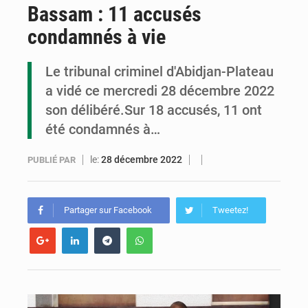
Bassam : 11 accusés
Congo : la Grande foire agricole pour renforcer la souveraineté alimentaire
condamnés à vie
Congo-RDC : Brazzaville et Kinshasa renforcent leur coopération en faveur de la jeunesse
Le tribunal criminel d'Abidjan-Plateau
Le Congo se dote d’un programme national pour valoriser les produits forestiers non ligneux
a vidé ce mercredi 28 décembre 2022
son délibéré.Sur 18 accusés, 11 ont
été condamnés à…
le:
28 décembre 2022
PUBLIÉ PAR
Partager sur Facebook
Tweetez!