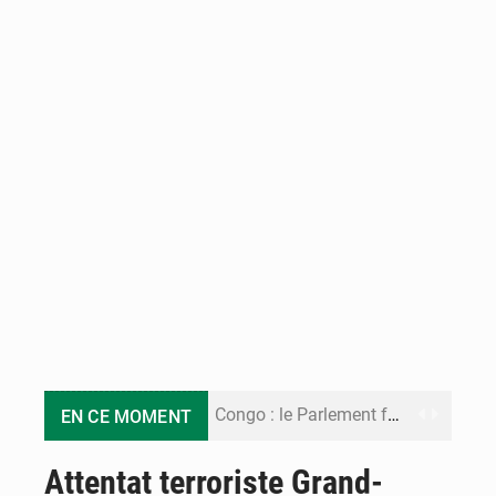
Congo : le Parlement formule 28 recommandations sur le Cadre budgétaire 2027-2029
EN CE MOMENT
Congo : Brazzaville se dote d’un plan d’action pour renforcer sa résilience climatique
Attentat terroriste Grand-