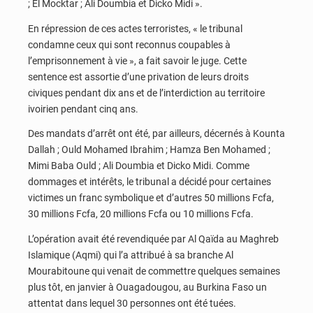
; El Mocktar ; Ali Doumbia et Dicko Midi ».
En répression de ces actes terroristes, « le tribunal
condamne ceux qui sont reconnus coupables à
l’emprisonnement à vie », a fait savoir le juge. Cette
sentence est assortie d’une privation de leurs droits
civiques pendant dix ans et de l’interdiction au territoire
ivoirien pendant cinq ans.
Des mandats d’arrêt ont été, par ailleurs, décernés à Kounta
Dallah ; Ould Mohamed Ibrahim ; Hamza Ben Mohamed ;
Mimi Baba Ould ; Ali Doumbia et Dicko Midi. Comme
dommages et intérêts, le tribunal a décidé pour certaines
victimes un franc symbolique et d’autres 50 millions Fcfa,
30 millions Fcfa, 20 millions Fcfa ou 10 millions Fcfa.
L’opération avait été revendiquée par Al Qaïda au Maghreb
Islamique (Aqmi) qui l’a attribué à sa branche Al
Mourabitoune qui venait de commettre quelques semaines
plus tôt, en janvier à Ouagadougou, au Burkina Faso un
attentat dans lequel 30 personnes ont été tuées.