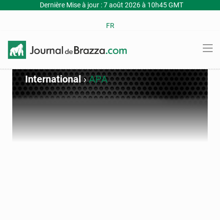
Dernière Mise à jour : 7 août 2026 à 10h45 GMT
FR
International
›
APA