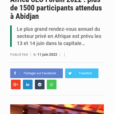
de 1500 participants attendus
Cémac : la Commission présente à Denis Sassou N’Guesso sa feuille de route
à Abidjan
Assassinat de l’entrepreneur sportif Vally Amisi : le principal suspect arrêté à Brazzaville
Le plus grand rendez-vous annuel du
Compétitions africaines : la CAF ferme la porte à l’AC Léopards et à l’AS Otohô
secteur privé en Afrique est prévu les
13 et 14 juin dans la capitale…
le:
11 juin 2022
PUBLIÉ PAR
Partager sur Facebook
Tweetez!