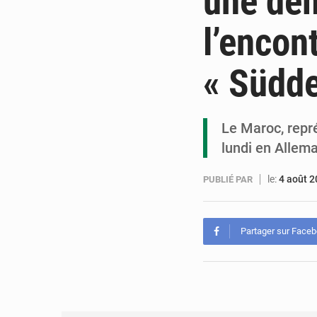
une dem
l’encon
« Südd
Le Maroc, repr
lundi en Allem
le:
4 août 
PUBLIÉ PAR
Partager sur Face