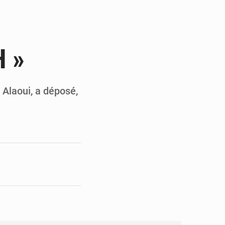
en faveur de la jeunesse
its forestiers non ligneux
H »
Alaoui, a déposé,