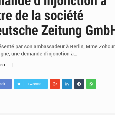
ande d’injonction à
7 août 2026
Congo-RDC : Brazzaville et Kinshasa renforcent leur coopération 
tre de la société
6 août 2026
Le Congo se dote d’un programme national pour valoriser les produ
eutsche Zeitung Gmb
ésenté par son ambassadeur à Berlin, Mme Zohour 
agne, une demande d'injonction à…
2021
book
Tweetez!