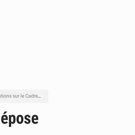
re budgétaire 2027-2029
 sa résilience climatique
dépose
veraineté alimentaire