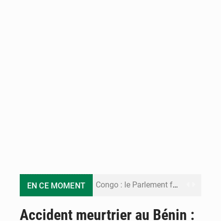
Congo : le Parlement formule 28 recommandations sur le Cadre budgétaire 2027-2029
EN CE MOMENT
Congo : Brazzaville se dote d’un plan d’action pour renforcer sa résilience climatique
Accident meurtrier au Bénin :