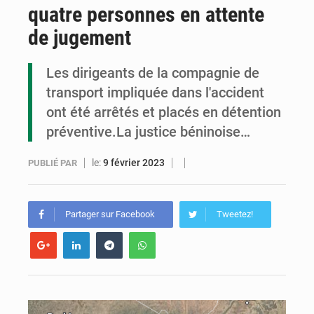
quatre personnes en attente
Congo : la Grande foire agricole pour renforcer la souveraineté alimentaire
de jugement
Congo-RDC : Brazzaville et Kinshasa renforcent leur coopération en faveur de la jeunesse
Les dirigeants de la compagnie de
Le Congo se dote d’un programme national pour valoriser les produits forestiers non ligneux
transport impliquée dans l'accident
ont été arrêtés et placés en détention
préventive.La justice béninoise…
le:
9 février 2023
PUBLIÉ PAR
Partager sur Facebook
Tweetez!