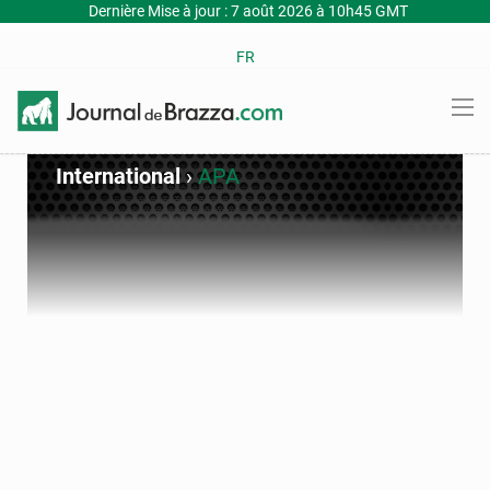
Dernière Mise à jour : 7 août 2026 à 10h45 GMT
FR
International
›
APA