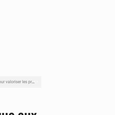
its forestiers non ligneux
rer les investissements
o sa feuille de route