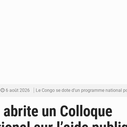
6 août 2026
Le Congo se dote d’un programme national pour valoriser les produ
5 août 2026
Congo-Électricité : la BAD renforce son appui pour accélé
 abrite un Colloque
5 août 2026
Cémac : la Commission présente à Denis Sassou N’Guess