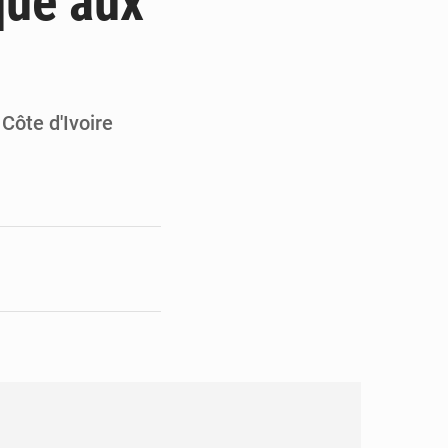
ique aux
pect arrêté à Brazzaville
opards et à l’AS Otohô
Côte d'Ivoire