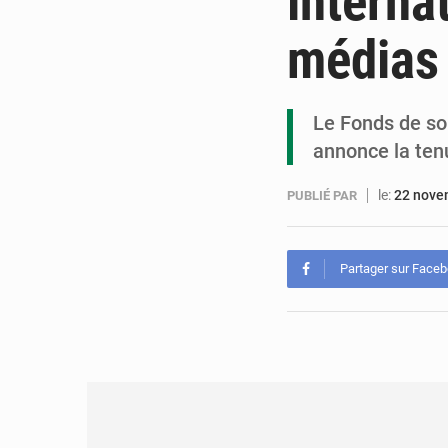
interna
médias
Le Fonds de so
annonce la tenu
le:
22 nove
PUBLIÉ PAR
Partager sur Face