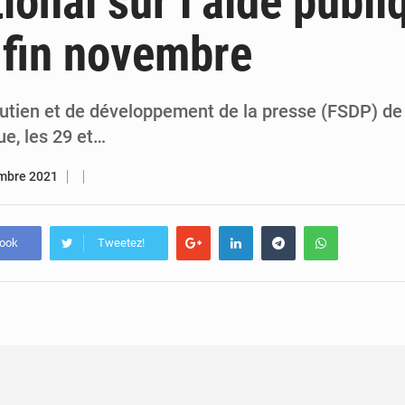
tional sur l’aide publ
5 août 2026
Assassinat de l’entrepreneur sportif Vally Amisi : le principal sus
 fin novembre
5 août 2026
Compétitions africaines : la CAF ferme la porte à l’AC Lé
utien et de développement de la presse (FSDP) de 
e, les 29 et…
mbre 2021
book
Tweetez!