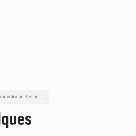
its forestiers non ligneux
rer les investissements
lques
o sa feuille de route