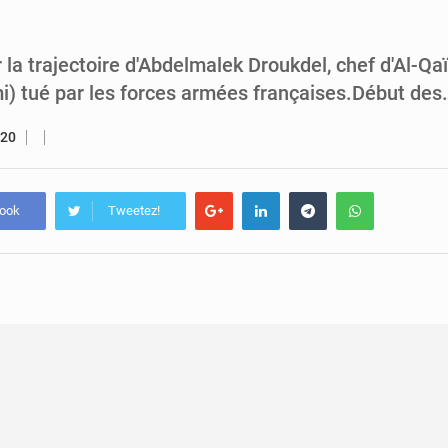
5 août 2026
Assassinat de l’entrepreneur sportif Vally Amisi : le principal sus
5 août 2026
Compétitions africaines : la CAF ferme la porte à l’AC Lé
 la trajectoire d'Abdelmalek Droukdel, chef d'Al-Q
i) tué par les forces armées françaises.Début des
020
book
Tweetez!