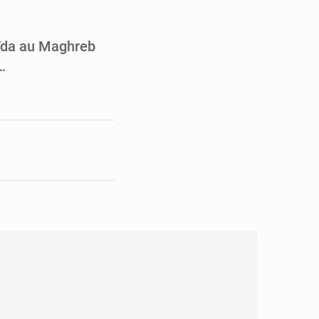
pect arrêté à Brazzaville
opards et à l’AS Otohô
aïda au Maghreb
…