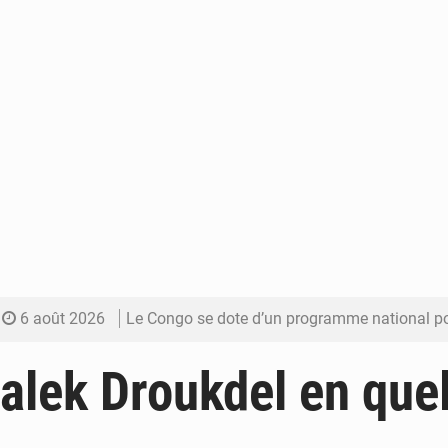
6 août 2026
Le Congo se dote d’un programme national pour valoriser les produ
5 août 2026
Congo-Électricité : la BAD renforce son appui pour accélé
alek Droukdel en que
5 août 2026
Cémac : la Commission présente à Denis Sassou N’Guess