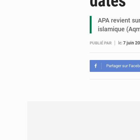
dates
APA revient sur
islamique (Aqm
le:
7 juin 2
PUBLIÉ PAR
Partager sur Face