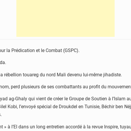
our la Prédication et le Combat (GSPC).
ïda.
 la rébellion touareg du nord Mali devenu lui-même jihadiste.
m, perd plusieurs de ses combattants au profit du mouvement j
n Iyad ag-Ghaly qui vient de créer le Groupe de Soutien à l’Isl
 Kobi, l’envoyé spécial de Droukdel en Tunisie, Béchir ben Néji,
.
t » à l’EI dans un long entretien accordé à la revue Inspire, tu