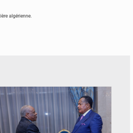
ière algérienne.
© DR