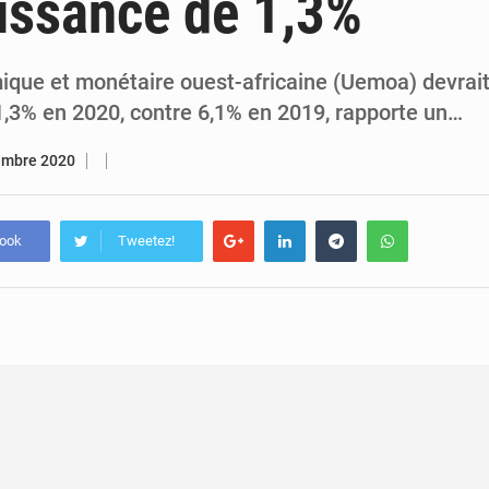
issance de 1,3%
7 août 2026
Congo-RDC : Brazzaville et Kinshasa renforcent leur coopération 
6 août 2026
Le Congo se dote d’un programme national pour valoriser les produ
ique et monétaire ouest-africaine (Uemoa) devrait
1,3% en 2020, contre 6,1% en 2019, rapporte un…
embre 2020
book
Tweetez!