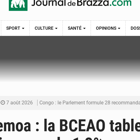
SPORT
CULTURE
SANTÉ
OPINIONS
DOS
7 août 2026
Congo : le Parlement formule 28 recommandations sur le Cad
7 août 2026
Congo : Brazzaville se dote d’un plan d’action pour renforcer
moa : la BCEAO table
7 août 2026
Congo : la Grande foire agricole pour renforcer la sou