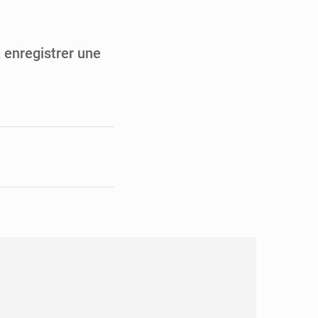
en faveur de la jeunesse
its forestiers non ligneux
 enregistrer une