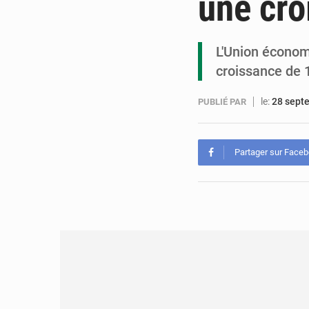
une cro
L'Union économ
croissance de 
le:
28 sept
PUBLIÉ PAR
Partager sur Face