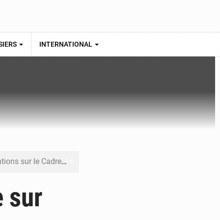
SIERS
INTERNATIONAL
re budgétaire 2027-2029
 sa résilience climatique
 sur
veraineté alimentaire