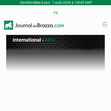
Dernière Mise à jour : 7 août 2026 à 10h45 GMT
FR
International
›
APA