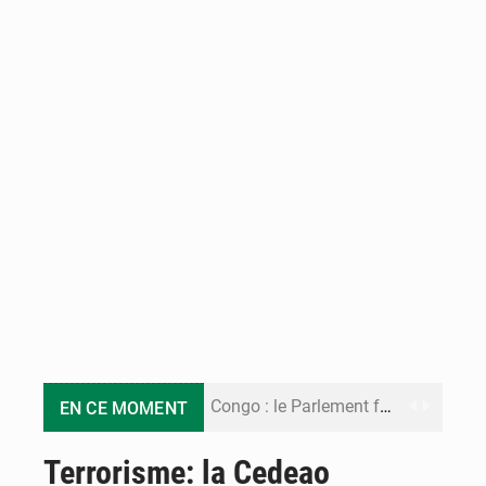
Congo : le Parlement formule 28 recommandations sur le Cadre budgétaire 2027-2029
EN CE MOMENT
Congo : Brazzaville se dote d’un plan d’action pour renforcer sa résilience climatique
Terrorisme: la Cedeao