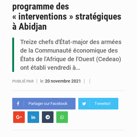
programme des
Congo : la Grande foire agricole pour renforcer la souveraineté alimentaire
« interventions » stratégiques
Congo-RDC : Brazzaville et Kinshasa renforcent leur coopération en faveur de la jeunesse
à Abidjan
Le Congo se dote d’un programme national pour valoriser les produits forestiers non ligneux
Treize chefs d'État-major des armées
de la Communauté économique des
États de l'Afrique de l'Ouest (Cedeao)
ont établi vendredi à…
le:
20 novembre 2021
PUBLIÉ PAR
Partager sur Facebook
Tweetez!