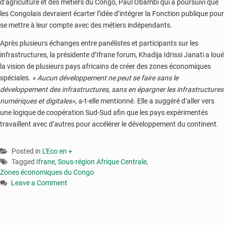
d’agriculture et des métiers du Congo, Paul Obambi qui a poursuivi que
les Congolais devraient écarter l’idée d’intégrer la Fonction publique pour
se mettre à leur compte avec des métiers indépendants.
Après plusieurs échanges entre panélistes et participants sur les
infrastructures, la présidente d’Ifrane forum, Khadija Idrissi Janati a loué
la vision de plusieurs pays africains de créer des zones économiques
spéciales.
« Aucun développement ne peut se faire sans le
développement des infrastructures, sans en épargner les infrastructures
numériques et digitales»
, a-t-elle mentionné. Elle a suggéré d’aller vers
une logique de coopération Sud-Sud afin que les pays expérimentés
travaillent avec d’autres pour accélérer le développement du continent.
Posted in
L'Eco en +
Tagged
Ifrane
,
Sous-région Afrique Centrale
,
Zones économiques du Congo
Leave a Comment
on
Alain
Akouala
Atipault