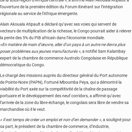
de la sous-région d’Afrique centrale »
, a affirmé Alain Akouala Atipault à
l’ouverture de la première édition du Forum itinérant sur l’intégration
régionale au service de l’Afrique émergente.
Alain Akouala Atipault a déclaré qu’avec ses voies qui servent de
vecteurs de multiplication de la richesse, le Congo pourrait aider à relever
la pente des 5% du PIB africain dans l’économie mondiale.
«En matière de main d’œuvre, aller d’un pays à un autre ne devra plus
poser problèmes aux jeunes manufacturés »
, a notifié Sam Kalambay
expert de la chambre de commerce Australo Congolaise en République
démocratique du Congo.
Le chargé des missions auprès du directeur général du Port autonome
de Pointe-Noire (PAPN), Fortuné Mboumba Peya, qui a démontré la
viabilité du Port axée sur la compétitivité de la chaîne de passage
portuaire et le développement des neuf corridors, a affirmé qu’avec
l’arrivée de la zone du libre-échange, le congolais sera libre de vendre sa
marchandise où il le veut.
« Il est temps de créer un emploi et non d’en demander »
, a souligné pour
sa part, le président de la chambre de commerce, d’industrie,