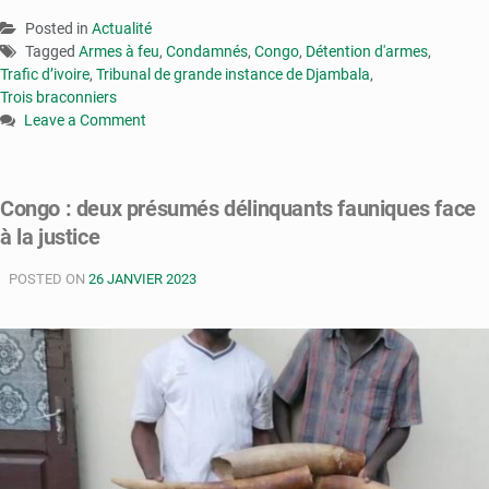
Posted in
Actualité
Tagged
Armes à feu
,
Condamnés
,
Congo
,
Détention d'armes
,
Trafic d’ivoire
,
Tribunal de grande instance de Djambala
,
Trois braconniers
Leave a Comment
on
Congo
:
Congo : deux présumés délinquants fauniques face
trois
à la justice
braconniers
condamnés
POSTED ON
pour
26 JANVIER 2023
trafic
d’ivoire
et
détention
d’armes