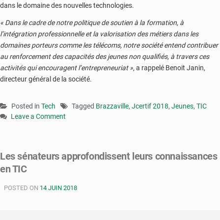
dans le domaine des nouvelles technologies.
« Dans le cadre de notre politique de soutien à la formation, à
l’intégration professionnelle et la valorisation des métiers dans les
domaines porteurs comme les télécoms, notre société entend contribuer
au renforcement des capacités des jeunes non qualifiés, à travers ces
activités qui encouragent l’entrepreneuriat »
, a rappelé Benoit Janin,
directeur général de la société.
Posted in
Tech
Tagged
Brazzaville
,
Jcertif 2018
,
Jeunes
,
TIC
Leave a Comment
on
Jcertif
2018
Les sénateurs approfondissent leurs connaissances
:
en TIC
des
centaines
POSTED ON
de
14 JUIN 2018
jeunes
y
prennent