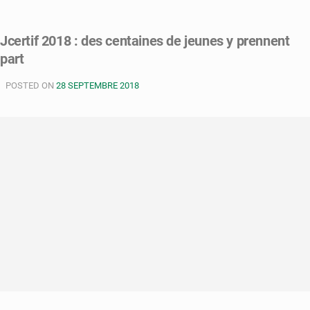
Congo
:
Jcertif 2018 : des centaines de jeunes y prennent
quand
part
les
TIC
POSTED ON
s’associent
28 SEPTEMBRE 2018
à
la
santé