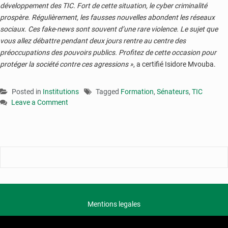
développement des TIC. Fort de cette situation, le cyber criminalité
prospère. Régulièrement, les fausses nouvelles abondent les réseaux
sociaux. Ces fake-news sont souvent d’une rare violence. Le sujet que
vous allez débattre pendant deux jours rentre au centre des
préoccupations des pouvoirs publics. Profitez de cette occasion pour
protéger la société contre ces agressions »
, a certifié Isidore Mvouba.
Posted in
Institutions
Tagged
Formation
,
Sénateurs
,
TIC
Leave a Comment
on
Les
sénateurs
approfondissent
leurs
connaissances
en
TIC
Mentions legales