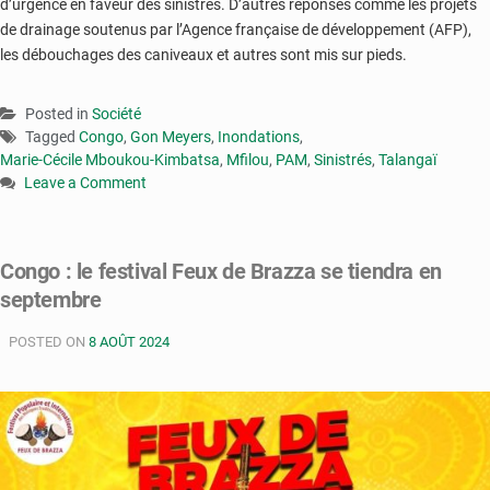
d’urgence en faveur des sinistrés. D’autres réponses comme les projets
de drainage soutenus par l’Agence française de développement (AFP),
les débouchages des caniveaux et autres sont mis sur pieds.
Posted in
Société
Tagged
Congo
,
Gon Meyers
,
Inondations
,
Marie-Cécile Mboukou-Kimbatsa
,
Mfilou
,
PAM
,
Sinistrés
,
Talangaï
Leave a Comment
on
Congo
:
Congo : le festival Feux de Brazza se tiendra en
le
septembre
gouvernement
et
POSTED ON
le
8 AOÛT 2024
PAM
se
concertent
pour
apporter
un