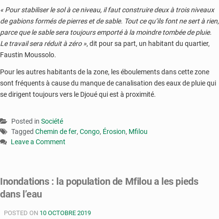
« Pour stabiliser le sol à ce niveau, il faut construire deux à trois niveaux
de gabions formés de pierres et de sable. Tout ce qu’ils font ne sert à rien,
parce que le sable sera toujours emporté à la moindre tombée de pluie.
Le travail sera réduit à zéro »
, dit pour sa part, un habitant du quartier,
Faustin Moussolo.
Pour les autres habitants de la zone, les éboulements dans cette zone
sont fréquents à cause du manque de canalisation des eaux de pluie qui
se dirigent toujours vers le Djoué qui est à proximité.
Posted in
Société
Tagged
Chemin de fer
,
Congo
,
Érosion
,
Mfilou
Leave a Comment
on
Congo
:
Inondations : la population de Mfilou a les pieds
le
dans l’eau
chemin
de
POSTED ON
fer
10 OCTOBRE 2019