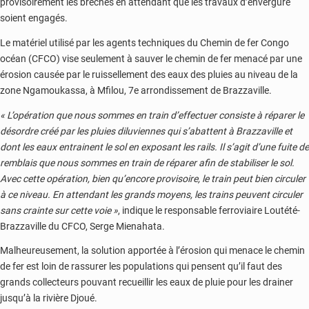
provisoirement les brèches en attendant que les travaux d’envergure
soient engagés.
Le matériel utilisé par les agents techniques du Chemin de fer Congo
océan (CFCO) vise seulement à sauver le chemin de fer menacé par une
érosion causée par le ruissellement des eaux des pluies au niveau de la
zone Ngamoukassa, à Mfilou, 7e arrondissement de Brazzaville.
« L’opération que nous sommes en train d’effectuer consiste à réparer le
désordre créé par les pluies diluviennes qui s’abattent à Brazzaville et
dont les eaux entrainent le sol en exposant les rails. Il s’agit d’une fuite de
remblais que nous sommes en train de réparer afin de stabiliser le sol.
Avec cette opération, bien qu’encore provisoire, le train peut bien circuler
à ce niveau. En attendant les grands moyens, les trains peuvent circuler
sans crainte sur cette voie »
, indique le responsable ferroviaire Loutété-
Brazzaville du CFCO, Serge Mienahata.
Malheureusement, la solution apportée à l’érosion qui menace le chemin
de fer est loin de rassurer les populations qui pensent qu’il faut des
grands collecteurs pouvant recueillir les eaux de pluie pour les drainer
jusqu’à la rivière Djoué.