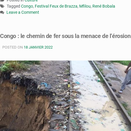
Posted in
Culture
Tagged
Congo
,
Festival Feux de Brazza
,
Mfilou
,
René Bobala
Leave a Comment
on
Congo
:
Congo : le chemin de fer sous la menace de l’érosion
le
festival
POSTED ON
18 JANVIER 2022
Feux
de
Brazza
se
tiendra
en
septembre