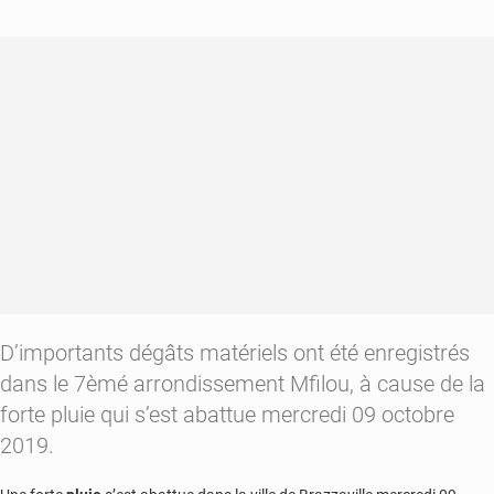
sous
la
menace
de
l’érosion
D’importants dégâts matériels ont été enregistrés
dans le 7èmé arrondissement Mfilou, à cause de la
forte pluie qui s’est abattue mercredi 09 octobre
2019.