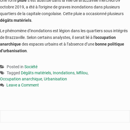
Une forte
pluie
s’est abattue dans la ville de Brazzaville mercredi 09
octobre 2019, a été à l’origine de graves inondations dans plusieurs
quartiers de la capitale congolaise. Cette pluie a occasionné plusieurs
dégâts matériels
.
Le phénomène d’inondations est légion dans les quartiers sous intégrés
de Brazzaville. Selon certains analystes, il serait lié à
l’occupation
anarchique
des espaces urbains et à l’absence d’une
bonne politique
d’urbanisation
.
Posted in
Société
Tagged
Dégâts matériels
,
Inondations
,
Mfilou
,
Occupation anarchique
,
Urbanisation
Leave a Comment
on
Inondations
:
la
population
de
Mfilou