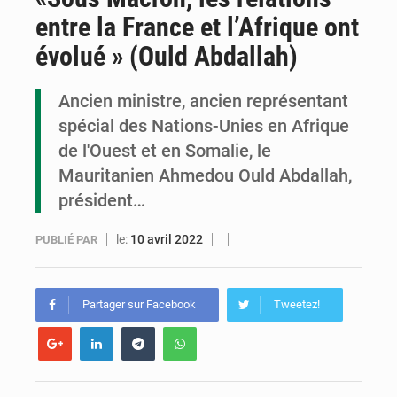
entre la France et l’Afrique ont
Congo : la Grande foire agricole pour renforcer la souveraineté alimentaire
évolué » (Ould Abdallah)
Congo-RDC : Brazzaville et Kinshasa renforcent leur coopération en faveur de la jeunesse
Ancien ministre, ancien représentant
Le Congo se dote d’un programme national pour valoriser les produits forestiers non ligneux
spécial des Nations-Unies en Afrique
de l'Ouest et en Somalie, le
Mauritanien Ahmedou Ould Abdallah,
président…
le:
10 avril 2022
PUBLIÉ PAR
Partager sur Facebook
Tweetez!