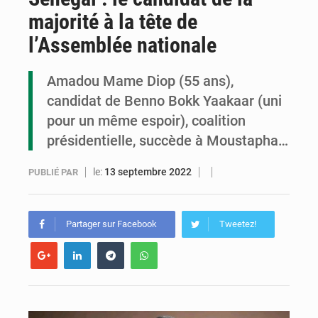
majorité à la tête de
Congo : la Grande foire agricole pour renforcer la souveraineté alimentaire
l’Assemblée nationale
Congo-RDC : Brazzaville et Kinshasa renforcent leur coopération en faveur de la jeunesse
Amadou Mame Diop (55 ans),
Le Congo se dote d’un programme national pour valoriser les produits forestiers non ligneux
candidat de Benno Bokk Yaakaar (uni
pour un même espoir), coalition
présidentielle, succède à Moustapha…
le:
13 septembre 2022
PUBLIÉ PAR
Partager sur Facebook
Tweetez!