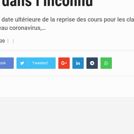
 dans l’inconnu
6 août 2026
Le Congo se dote d’un programme national pour valoriser les produ
5 août 2026
Congo-Électricité : la BAD renforce son appui pour accélé
 date ultérieure de la reprise des cours pour les c
au coronavirus,…
020
book
Tweetez!