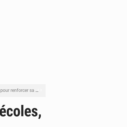
 sa résilience climatique
veraineté alimentaire
écoles,
en faveur de la jeunesse