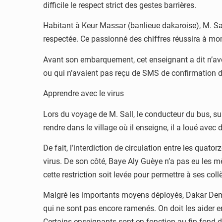
difficile le respect strict des gestes barrières.
Habitant à Keur Massar (banlieue dakaroise), M. Sall
respectée. Ce passionné des chiffres réussira à mont
Avant son embarquement, cet enseignant a dit n’avoi
ou qui n’avaient pas reçu de SMS de confirmation du
Apprendre avec le virus
Lors du voyage de M. Sall, le conducteur du bus, suiv
rendre dans le village où il enseigne, il a loué ave
De fait, l’interdiction de circulation entre les quato
virus. De son côté, Baye Aly Guèye n’a pas eu les 
cette restriction soit levée pour permettre à ses col
Malgré les importants moyens déployés, Dakar Dem D
qui ne sont pas encore ramenés. On doit les aider 
Certains enseignants sont en fonction au fin fond de