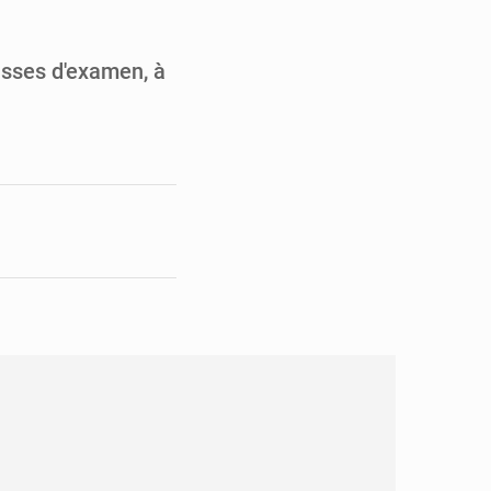
its forestiers non ligneux
rer les investissements
lasses d'examen, à