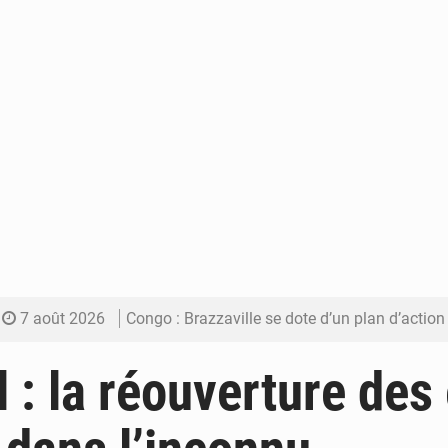
7 août 2026
Congo : Brazzaville se dote d’un plan d’action pour renforcer
7 août 2026
Congo : la Grande foire agricole pour renforcer la sou
 : la réouverture des 
7 août 2026
Congo-RDC : Brazzaville et Kinshasa renforcent leur coopération 