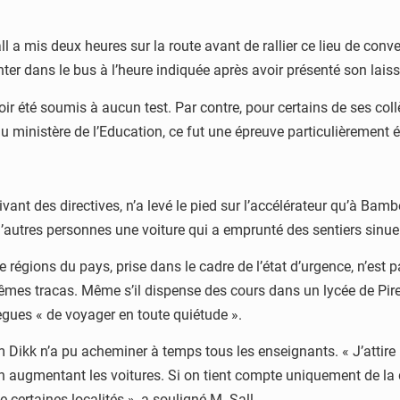
 a mis deux heures sur la route avant de rallier ce lieu de conv
er dans le bus à l’heure indiquée après avoir présenté son laisse
r été soumis à aucun test. Par contre, pour certains de ses coll
 ministère de l’Education, ce fut une épreuve particulièrement 
ant des directives, n’a levé le pied sur l’accélérateur qu’à Bambey
c d’autres personnes une voiture qui a emprunté des sentiers sinue
rze régions du pays, prise dans le cadre de l’état d’urgence, n’est
mêmes tracas. Même s’il dispense des cours dans un lycée de Pi
lègues « de voyager en toute quiétude ».
ikk n’a pu acheminer à temps tous les enseignants. « J’attire l
en augmentant les voitures. Si on tient compte uniquement de la
 certaines localités », a souligné M. Sall.