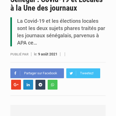
à la Une des journaux
Cémac : la Commission présente à Denis Sassou N’Guesso sa feuille de route
Assassinat de l’entrepreneur sportif Vally Amisi : le principal suspect arrêté à Brazzaville
La Covid-19 et les élections locales
sont les deux sujets phares traités par
Compétitions africaines : la CAF ferme la porte à l’AC Léopards et à l’AS Otohô
les journaux sénégalais, parvenus à
APA ce…
le:
9 août 2021
PUBLIÉ PAR
Partager sur Facebook
Tweetez!