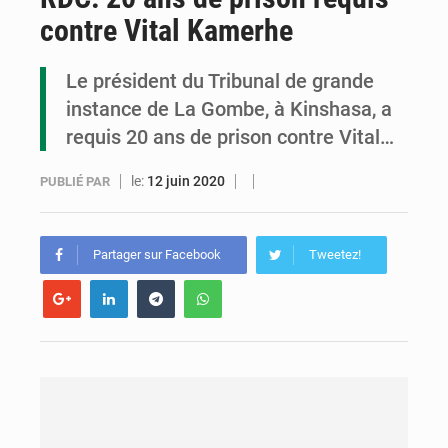
contre Vital Kamerhe
Assassinat de l’entrepreneur sportif Vally Amisi : le principal suspect arrêté à Brazzaville
Compétitions africaines : la CAF ferme la porte à l’AC Léopards et à l’AS Otohô
Le président du Tribunal de grande
instance de La Gombe, à Kinshasa, a
Congo : l’UDSN célèbre 393 nouveaux diplômés et mise sur l’excellence académique
requis 20 ans de prison contre Vital…
le:
12 juin 2020
PUBLIÉ PAR
Partager sur Facebook
Tweetez!