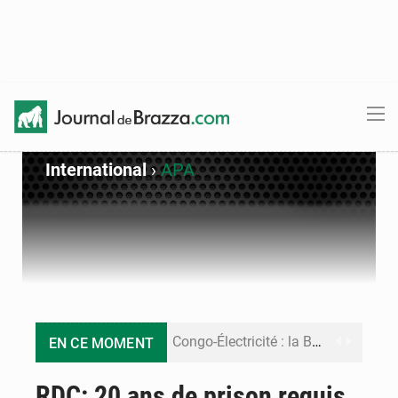
International
›
APA
Congo-Électricité : la BAD renforce son appui pour accélérer les investissements
EN CE MOMENT
Cémac : la Commission présente à Denis Sassou N’Guesso sa feuille de route
RDC: 20 ans de prison requis