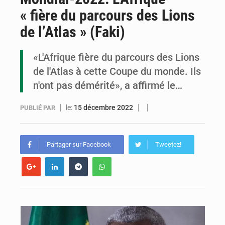
« fière du parcours des Lions
Cémac : la Commission présente à Denis Sassou N’Guesso sa feuille de route
de l’Atlas » (Faki)
Assassinat de l’entrepreneur sportif Vally Amisi : le principal suspect arrêté à Brazzaville
«L'Afrique fière du parcours des Lions
Compétitions africaines : la CAF ferme la porte à l’AC Léopards et à l’AS Otohô
de l'Atlas à cette Coupe du monde. Ils
n'ont pas démérité», a affirmé le…
le:
15 décembre 2022
PUBLIÉ PAR
Partager sur Facebook
Tweetez!