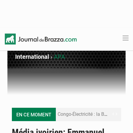
International
›
APA
Congo-Électricité : la BAD renforce son appui pour accélérer les investissements
EN CE MOMENT
Cémac : la Commission présente à Denis Sassou N’Guesso sa feuille de route
Média ivoirien: Emmanuel