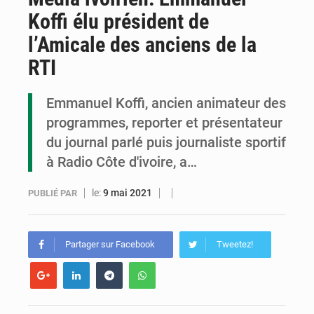
Koffi élu président de
Assassinat de l’entrepreneur sportif Vally Amisi : le principal suspect arrêté à Brazzaville
l’Amicale des anciens de la
Compétitions africaines : la CAF ferme la porte à l’AC Léopards et à l’AS Otohô
RTI
Congo : l’UDSN célèbre 393 nouveaux diplômés et mise sur l’excellence académique
Emmanuel Koffi, ancien animateur des
programmes, reporter et présentateur
du journal parlé puis journaliste sportif
à Radio Côte d'ivoire, a…
le:
9 mai 2021
PUBLIÉ PAR
Partager sur Facebook
Tweetez!