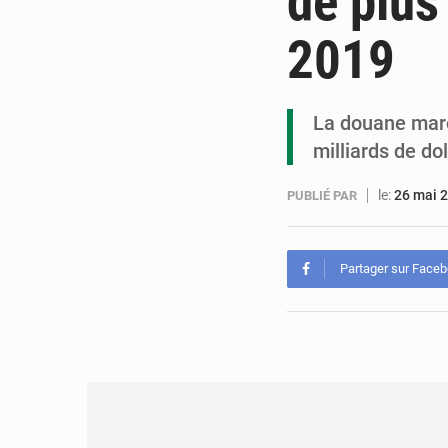
de plus
2019
La douane maro
milliards de do
le:
26 mai 
PUBLIÉ PAR
Partager sur Face