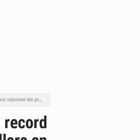
its forestiers non ligneux
rer les investissements
 record
o sa feuille de route