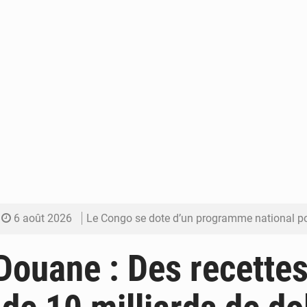
6 août 2026
Le Congo se dote d’un programme national pour valoriser les produ
5 août 2026
Congo-Électricité : la BAD renforce son appui pour accélé
ouane : Des recettes
5 août 2026
Cémac : la Commission présente à Denis Sassou N’Guess