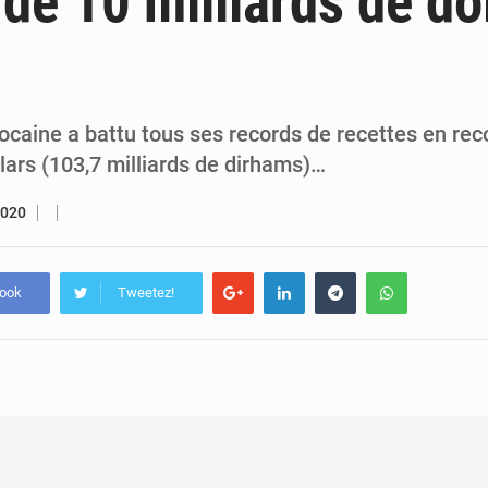
 de 10 milliards de do
5 août 2026
Assassinat de l’entrepreneur sportif Vally Amisi : le principal sus
5 août 2026
Compétitions africaines : la CAF ferme la porte à l’AC Lé
caine a battu tous ses records de recettes en rec
llars (103,7 milliards de dirhams)…
2020
book
Tweetez!