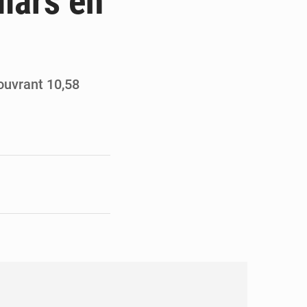
llars en
pect arrêté à Brazzaville
opards et à l’AS Otohô
ouvrant 10,58