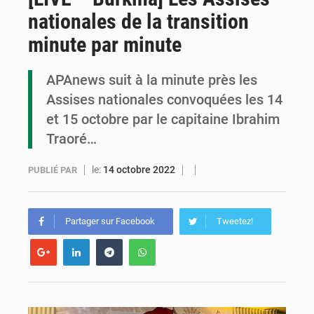
nationales de la transition
Assassinat de l’entrepreneur sportif Vally Amisi : le principal suspect arrêté à Brazzaville
minute par minute
Compétitions africaines : la CAF ferme la porte à l’AC Léopards et à l’AS Otohô
APAnews suit à la minute près les
Congo : l’UDSN célèbre 393 nouveaux diplômés et mise sur l’excellence académique
Assises nationales convoquées les 14
et 15 octobre par le capitaine Ibrahim
Traoré…
le:
14 octobre 2022
PUBLIÉ PAR
Partager sur Facebook
Tweetez!