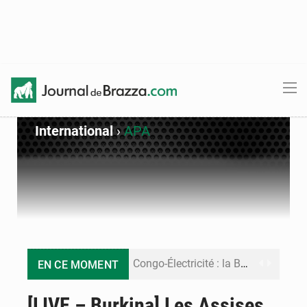
International
›
APA
Congo-Électricité : la BAD renforce son appui pour accélérer les investissements
EN CE MOMENT
Cémac : la Commission présente à Denis Sassou N’Guesso sa feuille de route
[LIVE – Burkina] Les Assises