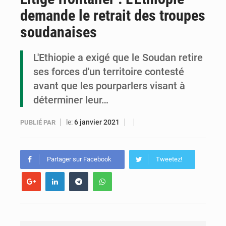
demande le retrait des troupes
Congo : la Grande foire agricole pour renforcer la souveraineté alimentaire
soudanaises
Congo-RDC : Brazzaville et Kinshasa renforcent leur coopération en faveur de la jeunesse
L'Ethiopie a exigé que le Soudan retire
Le Congo se dote d’un programme national pour valoriser les produits forestiers non ligneux
ses forces d'un territoire contesté
avant que les pourparlers visant à
déterminer leur…
le:
6 janvier 2021
PUBLIÉ PAR
Partager sur Facebook
Tweetez!