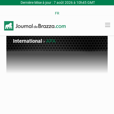
Dernière Mise à jour : 7 août 2026 à 10h45 GMT
FR
International
›
APA