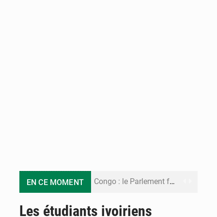
Congo : le Parlement formule 28 recommandations sur le Cadre budgétaire 2027-2029
EN CE MOMENT
Congo : Brazzaville se dote d’un plan d’action pour renforcer sa résilience climatique
Les étudiants ivoiriens