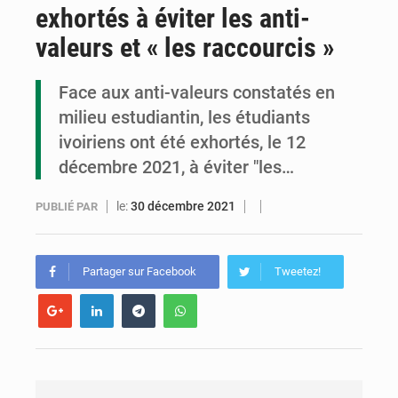
exhortés à éviter les anti-
Congo : la Grande foire agricole pour renforcer la souveraineté alimentaire
valeurs et « les raccourcis »
Congo-RDC : Brazzaville et Kinshasa renforcent leur coopération en faveur de la jeunesse
Face aux anti-valeurs constatés en
Le Congo se dote d’un programme national pour valoriser les produits forestiers non ligneux
milieu estudiantin, les étudiants
ivoiriens ont été exhortés, le 12
décembre 2021, à éviter "les…
le:
30 décembre 2021
PUBLIÉ PAR
Partager sur Facebook
Tweetez!