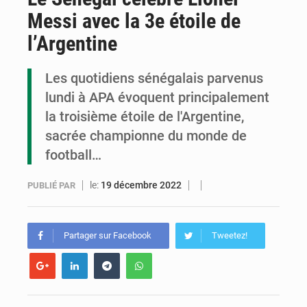
Messi avec la 3e étoile de
Cémac : la Commission présente à Denis Sassou N’Guesso sa feuille de route
l’Argentine
Assassinat de l’entrepreneur sportif Vally Amisi : le principal suspect arrêté à Brazzaville
Les quotidiens sénégalais parvenus
Compétitions africaines : la CAF ferme la porte à l’AC Léopards et à l’AS Otohô
lundi à APA évoquent principalement
la troisième étoile de l'Argentine,
sacrée championne du monde de
football…
le:
19 décembre 2022
PUBLIÉ PAR
Partager sur Facebook
Tweetez!