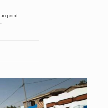
pect arrêté à Brazzaville
opards et à l’AS Otohô
eau point
n…