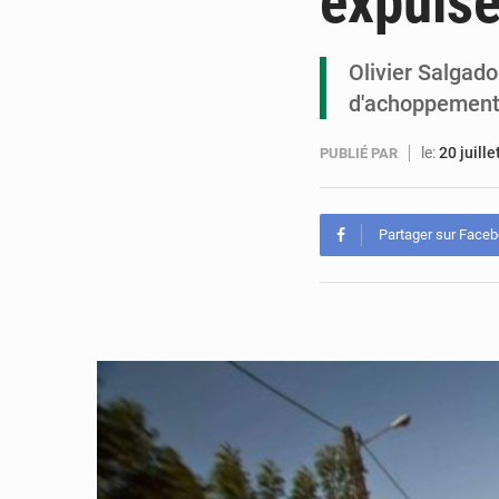
expulsé
Olivier Salgado
d'achoppement 
le:
20 juill
PUBLIÉ PAR
Partager sur Face