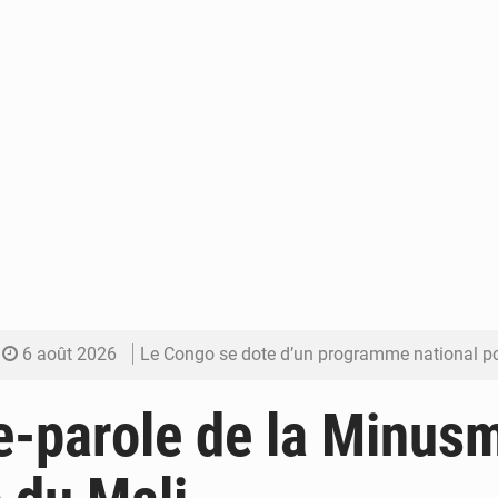
6 août 2026
Le Congo se dote d’un programme national pour valoriser les produ
5 août 2026
Congo-Électricité : la BAD renforce son appui pour accélé
e-parole de la Minus
5 août 2026
Cémac : la Commission présente à Denis Sassou N’Guess