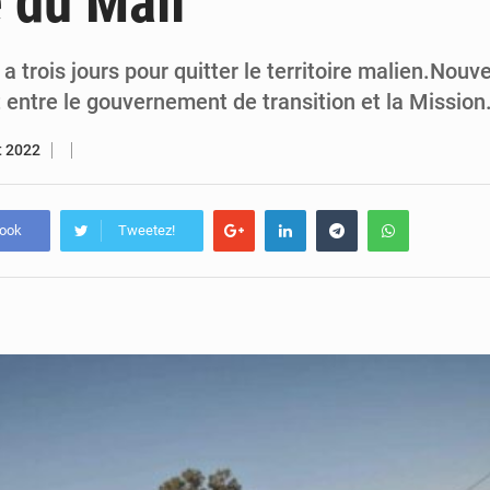
 du Mali
5 août 2026
Assassinat de l’entrepreneur sportif Vally Amisi : le principal sus
5 août 2026
Compétitions africaines : la CAF ferme la porte à l’AC Lé
 a trois jours pour quitter le territoire malien.Nouv
entre le gouvernement de transition et la Missio
et 2022
book
Tweetez!