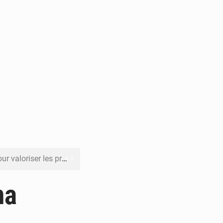
its forestiers non ligneux
rer les investissements
ma
o sa feuille de route