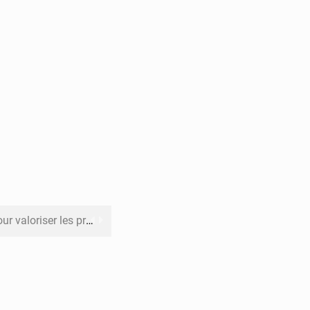
its forestiers non ligneux
rer les investissements
o sa feuille de route