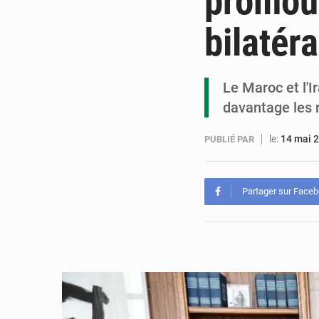
promouv
bilatéra
Le Maroc et l'I
davantage les 
le:
14 mai 
PUBLIÉ PAR
Partager sur Face