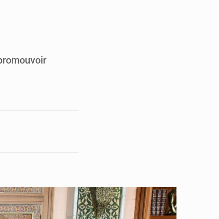
pect arrêté à Brazzaville
opards et à l’AS Otohô
 promouvoir