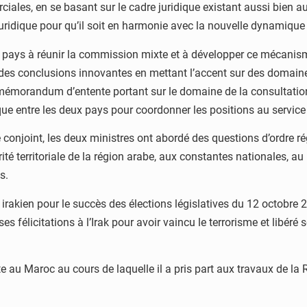
ales, en se basant sur le cadre juridique existant aussi bien a
uridique pour qu’il soit en harmonie avec la nouvelle dynamique d
ux pays à réunir la commission mixte et à développer ce mécan
r à des conclusions innovantes en mettant l’accent sur des domain
émorandum d’entente portant sur le domaine de la consultation p
itique entre les deux pays pour coordonner les positions au servi
conjoint, les deux ministres ont abordé des questions d’ordre rég
égrité territoriale de la région arabe, aux constantes nationales, a
s.
 irakien pour le succès des élections législatives du 12 octobre 
s félicitations à l’Irak pour avoir vaincu le terrorisme et libéré so
te au Maroc au cours de laquelle il a pris part aux travaux de la 