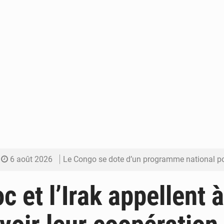
6 août 2026
Le Congo se dote d’un programme national pour valoriser les produ
5 août 2026
Congo-Électricité : la BAD renforce son appui pour accélé
c et l’Irak appellent à
5 août 2026
Cémac : la Commission présente à Denis Sassou N’Guess