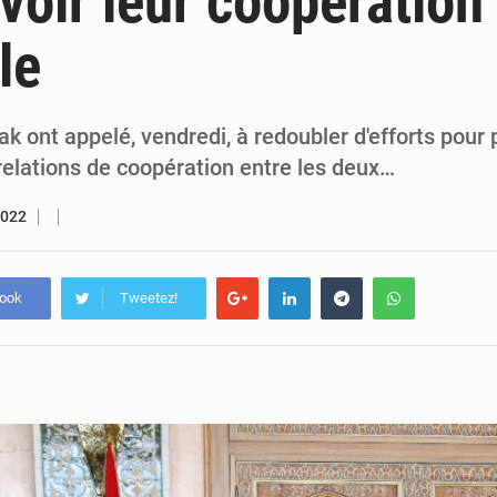
oir leur coopération
5 août 2026
Assassinat de l’entrepreneur sportif Vally Amisi : le principal sus
le
5 août 2026
Compétitions africaines : la CAF ferme la porte à l’AC Lé
rak ont appelé, vendredi, à redoubler d'efforts pour
relations de coopération entre les deux…
2022
book
Tweetez!