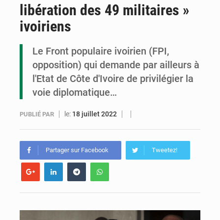
libération des 49 militaires »
Congo : la Grande foire agricole pour renforcer la souveraineté alimentaire
ivoiriens
Congo-RDC : Brazzaville et Kinshasa renforcent leur coopération en faveur de la jeunesse
Le Front populaire ivoirien (FPI,
Le Congo se dote d’un programme national pour valoriser les produits forestiers non ligneux
opposition) qui demande par ailleurs à
l'Etat de Côte d'Ivoire de privilégier la
voie diplomatique…
le:
18 juillet 2022
PUBLIÉ PAR
Partager sur Facebook
Tweetez!