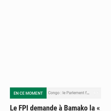
Congo : le Parlement formule 28 recommandations sur le Cadre budgétaire 2027-2029
EN CE MOMENT
Congo : Brazzaville se dote d’un plan d’action pour renforcer sa résilience climatique
Le FPI demande à Bamako la «