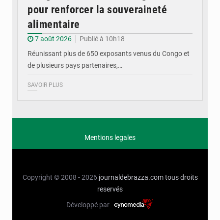
pour renforcer la souveraineté
alimentaire
7 août 2026
Publié à 10h18
Réunissant plus de 650 exposants venus du Congo et
de plusieurs pays partenaires,…
SAVOIR PLUS
Mentions legales
Copyright © 2008 - 2026
journaldebrazza.com
tous droits
reservés
Développé par