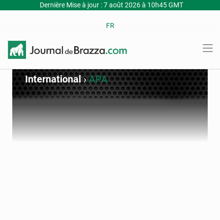
Dernière Mise à jour : 7 août 2026 à 10h45 GMT
FR
International
›
APA