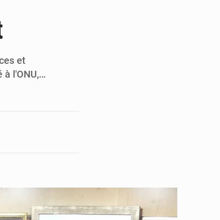
en faveur de la jeunesse
t
its forestiers non ligneux
ces et
é à l'ONU,…