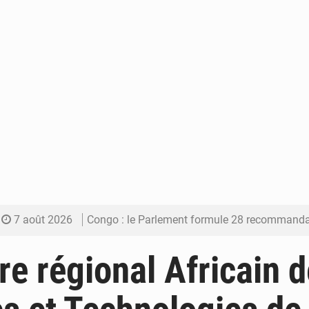
7 août 2026
Congo : le Parlement formule 28 recommandations sur le Cad
7 août 2026
Congo : Brazzaville se dote d’un plan d’action pour renforcer
re régional Africain 
7 août 2026
Congo : la Grande foire agricole pour renforcer la sou