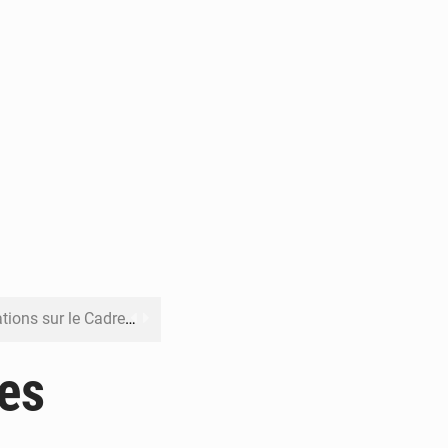
re budgétaire 2027-2029
 sa résilience climatique
des
veraineté alimentaire