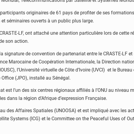
t Mondial, Télécommunications par Satellite et Systèmes Mondiau
ticipants originaires de 61 pays de profiter de ses formations 
 et séminaires ouverts à un public plus large.
RASTE-LF, ont attaché une attention particulière lors de cette 
de son action.
signature de convention de partenariat entre le CRASTE-LF et des
ce Marocaine de Coopération Internationale, la Direction nation
NOUSC), l’Université virtuelle de Côte d’Ivoire (UVCI) et le Bure
Office (JPO), installé au Sénégal.
t est l’un des six centres régionaux affiliés à l’ONU au niveau 
es dans la région d’Afrique d’expression Française.
 Bureau des Affaires Spatiales (UNOOSA) et est impliqué avec le
ellite Systems (ICG) et le Committee on the Peaceful Uses of O