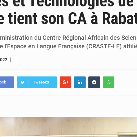
s et Technologies de
7 août 2026
Congo-RDC : Brazzaville et Kinshasa renforcent leur coopération 
e tient son CA à Raba
6 août 2026
Le Congo se dote d’un programme national pour valoriser les produ
ministration du Centre Régional Africain des Scien
e l'Espace en Langue Française (CRASTE-LF) affili
2022
book
Tweetez!