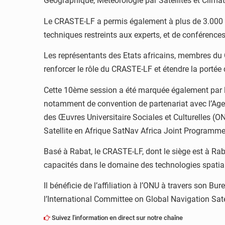
Géographique, Météorologie par Satellites et Clima
Le CRASTE-LF a permis également à plus de 3.000 par
techniques restreints aux experts, et de conférences
Les représentants des Etats africains, membres du C
renforcer le rôle du CRASTE-LF et étendre la portée 
Cette 10ème session a été marquée également par la 
notamment de convention de partenariat avec l’Agen
des Œuvres Universitaire Sociales et Culturelles (O
Satellite en Afrique SatNav Africa Joint Programme 
Basé à Rabat, le CRASTE-LF, dont le siège est à Raba
capacités dans le domaine des technologies spatial
Il bénéficie de l’affiliation à l’ONU à travers son
l’International Committee on Global Navigation Sat
Suivez l'information en direct sur notre chaîne