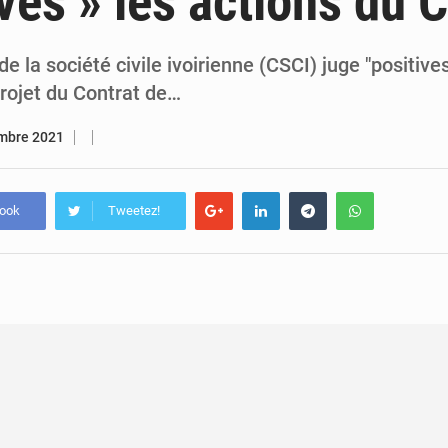
ives » les actions du 
5 août 2026
Assassinat de l’entrepreneur sportif Vally Amisi : le principal sus
5 août 2026
Compétitions africaines : la CAF ferme la porte à l’AC Lé
e la société civile ivoirienne (CSCI) juge "positives
Projet du Contrat de…
mbre 2021
book
Tweetez!