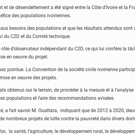
t de désendettement a été signé entre la Côte d’Ivoire et la Fr
éfice des populations ivoiriennes.
 aux besoins des populations et que les résultats attendus sont a
ivi du C2D et du Comité technique.
le rôle d’observateur indépendant du C2D, ce qui lui confère la tâc
e en oeuvre du projet.
z pointue. La Convention de la société civile ivoirienne particip
 mise en oeuvre des projets.
ats obtenus sur le terrain, de procéder à la mesure et à l’analyse o
 des populations et faire des recommandations avisées.
uité, a fait savoir M. Ouattara, indiquant que de 2012 à 2020, d
 de nombreux projets de lutte contre la pauvreté dans divers do
ploi, la santé, l’agriculture, le développement rural, le développ