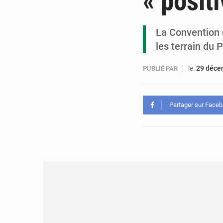
« posit
La Convention d
les terrain du 
le:
29 déce
PUBLIÉ PAR
Partager sur Face