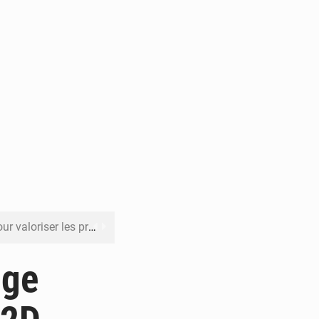
its forestiers non ligneux
rer les investissements
uge
o sa feuille de route