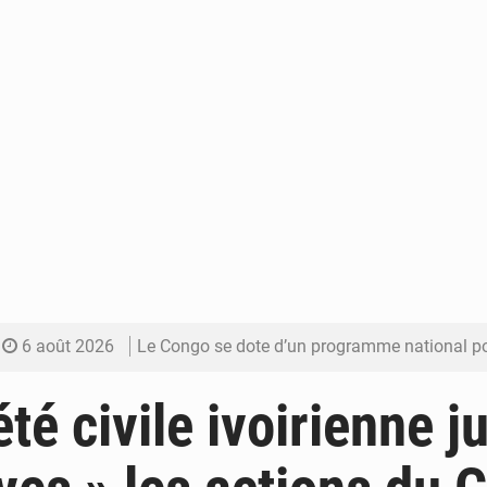
6 août 2026
Le Congo se dote d’un programme national pour valoriser les produ
5 août 2026
Congo-Électricité : la BAD renforce son appui pour accélé
té civile ivoirienne j
5 août 2026
Cémac : la Commission présente à Denis Sassou N’Guess