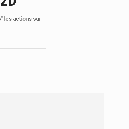
C2D
pect arrêté à Brazzaville
opards et à l’AS Otohô
" les actions sur