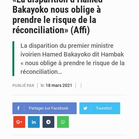
Bakayoko nous oblige à
Cémac : la Commission présente à Denis Sassou N’Guesso sa feuille de route
prendre le risque de la
Assassinat de l’entrepreneur sportif Vally Amisi : le principal suspect arrêté à Brazzaville
réconciliation» (Affi)
Compétitions africaines : la CAF ferme la porte à l’AC Léopards et à l’AS Otohô
La disparition du premier ministre
ivoirien Hamed Bakayoko dit Hambak
« nous oblige à prendre le risque de la
réconciliation…
le:
18 mars 2021
PUBLIÉ PAR
Partager sur Facebook
Tweetez!