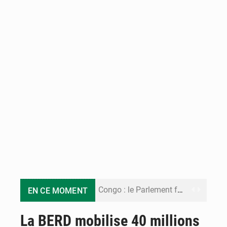
Congo : le Parlement formule 28 recommandations sur le Cadre budgétaire 2027-2029
EN CE MOMENT
Congo : Brazzaville se dote d’un plan d’action pour renforcer sa résilience climatique
La BERD mobilise 40 millions