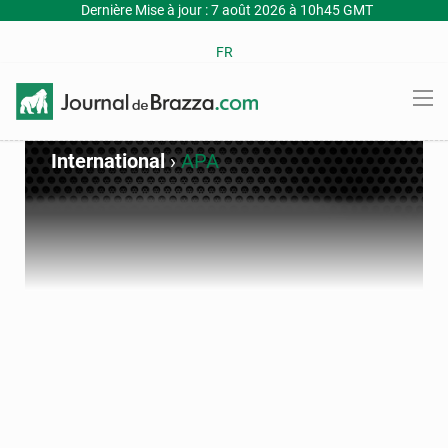
Dernière Mise à jour : 7 août 2026 à 10h45 GMT
FR
International
›
APA