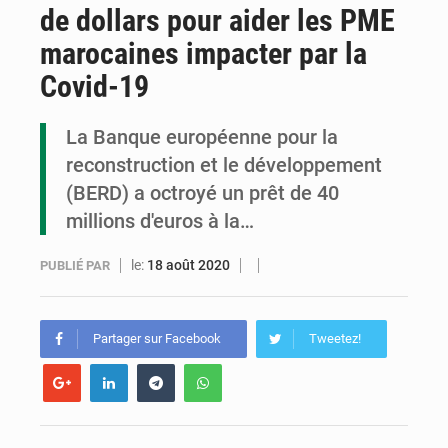
de dollars pour aider les PME
Congo : la Grande foire agricole pour renforcer la souveraineté alimentaire
marocaines impacter par la
Congo-RDC : Brazzaville et Kinshasa renforcent leur coopération en faveur de la jeunesse
Covid-19
Le Congo se dote d’un programme national pour valoriser les produits forestiers non ligneux
La Banque européenne pour la
reconstruction et le développement
(BERD) a octroyé un prêt de 40
millions d'euros à la…
le:
18 août 2020
PUBLIÉ PAR
Partager sur Facebook
Tweetez!