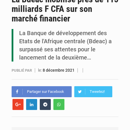
milliards F CFA sur son
Cémac : la Commission présente à Denis Sassou N’Guesso sa feuille de route
marché financier
Assassinat de l’entrepreneur sportif Vally Amisi : le principal suspect arrêté à Brazzaville
La Banque de développement des
Compétitions africaines : la CAF ferme la porte à l’AC Léopards et à l’AS Otohô
Etats de l'Afrique centrale (Bdeac) a
surpassé ses attentes pour le
lancement de la deuxième…
le:
8 décembre 2021
PUBLIÉ PAR
Partager sur Facebook
Tweetez!