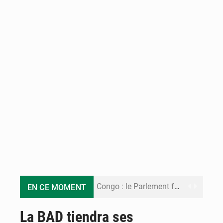
Congo : le Parlement formule 28 recommandations sur le Cadre budgétaire 2027-2029
EN CE MOMENT
Congo : Brazzaville se dote d’un plan d’action pour renforcer sa résilience climatique
La BAD tiendra ses