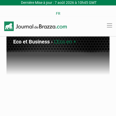
Dernière Mise à jour : 7 août 2026 à 10h45 GMT
FR
Eco et Business
›
L'Eco en +