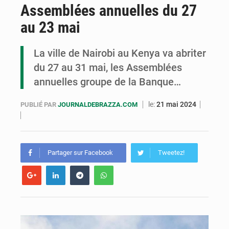
Assemblées annuelles du 27
Congo : la Grande foire agricole pour renforcer la souveraineté alimentaire
au 23 mai
Congo-RDC : Brazzaville et Kinshasa renforcent leur coopération en faveur de la jeunesse
La ville de Nairobi au Kenya va abriter
Le Congo se dote d’un programme national pour valoriser les produits forestiers non ligneux
du 27 au 31 mai, les Assemblées
annuelles groupe de la Banque…
le:
21 mai 2024
PUBLIÉ PAR
JOURNALDEBRAZZA.COM
Partager sur Facebook
Tweetez!