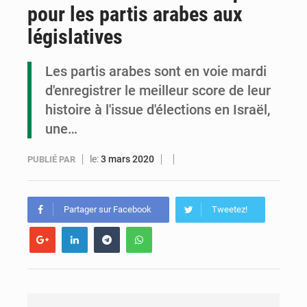
pour les partis arabes aux
Congo : la Grande foire agricole pour renforcer la souveraineté alimentaire
législatives
Congo-RDC : Brazzaville et Kinshasa renforcent leur coopération en faveur de la jeunesse
Les partis arabes sont en voie mardi
Le Congo se dote d’un programme national pour valoriser les produits forestiers non ligneux
d'enregistrer le meilleur score de leur
histoire à l'issue d'élections en Israël,
une…
le:
3 mars 2020
PUBLIÉ PAR
Partager sur Facebook
Tweetez!