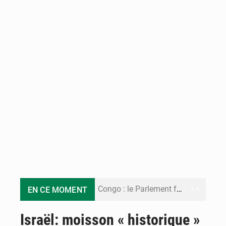
Congo : le Parlement formule 28 recommandations sur le Cadre budgétaire 2027-2029
EN CE MOMENT
Congo : Brazzaville se dote d’un plan d’action pour renforcer sa résilience climatique
Israël: moisson « historique »