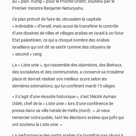
au « plan Trump » pour le Proche-Orient, soutenu par le
Premier ministre Benjamin Netanyahu.
Ce plan prévoit de faire de Jérusalem la capitale
« indivisible » d’Israël, mais aussi de transférer le contrôle
d’une dizaines de villes et villages arabes en Israël à un futur
Etat palestinien, ce qui a choqué nombre des Arabes
israéliens qui ont dit se sentir comme des citoyens de
« second » rang.
La « Liste unie », qui rassemble des islamistes, des libéraux,
des socialistes et des communistes, a conservé sa troisième
place et devrait réaliser son meilleur score selon les
dernières estimations, qui lui confèrent mardi 15 sièges.
« Il s’agit d’une réussite historique », s’est félicité Ayman
Odeh, chef de la « Liste unie » lors d’une conférence de
presse dans sa ville natale de Haïfa (nord). « Je veux
remercier notre public, tant les électeurs arabes que juifs qui
ont soutenu la Liste unie. »
La performance des partis arabes n’a toutefois pas réussi à