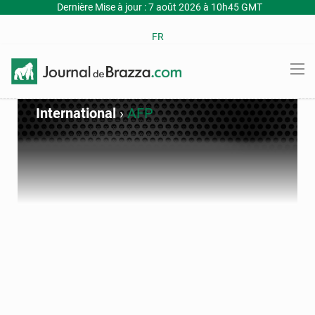
Dernière Mise à jour : 7 août 2026 à 10h45 GMT
FR
International
›
AFP