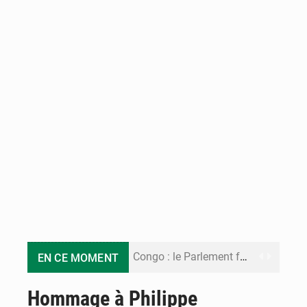
Congo : le Parlement formule 28 recommandations sur le Cadre budgétaire 2027-2029
EN CE MOMENT
Congo : Brazzaville se dote d’un plan d’action pour renforcer sa résilience climatique
Hommage à Philippe