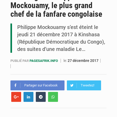
Mockouamy, le plus grand
Congo : la Grande foire agricole pour renforcer la souveraineté alimentaire
chef de la fanfare congolaise
Congo-RDC : Brazzaville et Kinshasa renforcent leur coopération en faveur de la jeunesse
Philippe Mockouamy s’est éteint le
Le Congo se dote d’un programme national pour valoriser les produits forestiers non ligneux
jeudi 21 décembre 2017 à Kinshasa
(République Démocratique du Congo),
des suites d’une maladie Le…
le:
27 décembre 2017
PUBLIÉ PAR
PAGESAFRIK.INFO
Partager sur Facebook
Tweetez!