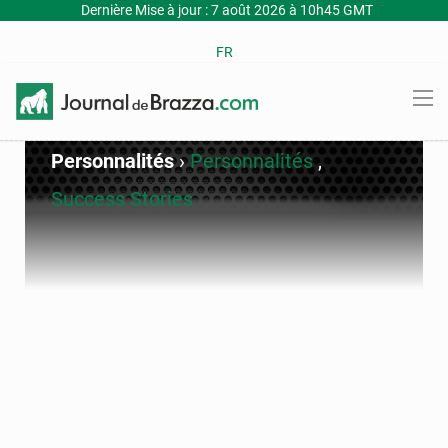
Dernière Mise à jour : 7 août 2026 à 10h45 GMT
FR
Personnalités
›
Personnalités
,
Success Stories