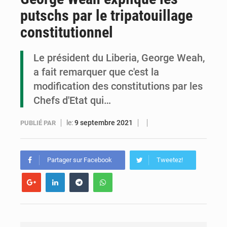
putschs par le tripatouillage
Congo : la Grande foire agricole pour renforcer la souveraineté alimentaire
constitutionnel
Congo-RDC : Brazzaville et Kinshasa renforcent leur coopération en faveur de la jeunesse
Le président du Liberia, George Weah,
Le Congo se dote d’un programme national pour valoriser les produits forestiers non ligneux
a fait remarquer que c'est la
modification des constitutions par les
Chefs d'Etat qui…
le:
9 septembre 2021
PUBLIÉ PAR
Partager sur Facebook
Tweetez!