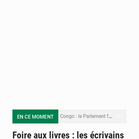
Congo : le Parlement formule 28 recommandations sur le Cadre budgétaire 2027-2029
EN CE MOMENT
Congo : Brazzaville se dote d’un plan d’action pour renforcer sa résilience climatique
Foire aux livres : les écrivains