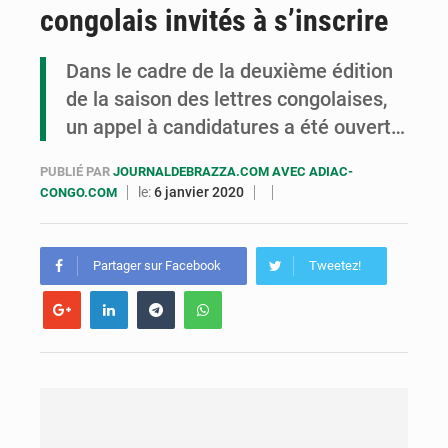
congolais invités à s’inscrire
Congo : la Grande foire agricole pour renforcer la souveraineté alimentaire
Congo-RDC : Brazzaville et Kinshasa renforcent leur coopération en faveur de la jeunesse
Dans le cadre de la deuxième édition
de la saison des lettres congolaises,
Le Congo se dote d’un programme national pour valoriser les produits forestiers non ligneux
un appel à candidatures a été ouvert…
PUBLIÉ PAR
JOURNALDEBRAZZA.COM AVEC ADIAC-
le:
6 janvier 2020
CONGO.COM
Partager sur Facebook
Tweetez!