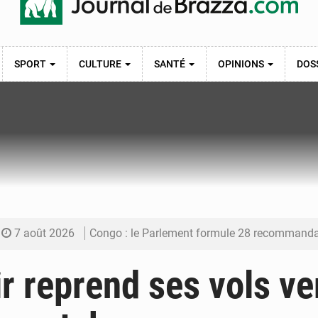
SPORT
CULTURE
SANTÉ
OPINIONS
DOS
7 août 2026
Congo : le Parlement formule 28 recommandations sur le Cad
7 août 2026
Congo : Brazzaville se dote d’un plan d’action pour renforcer
r reprend ses vols ve
7 août 2026
Congo : la Grande foire agricole pour renforcer la sou