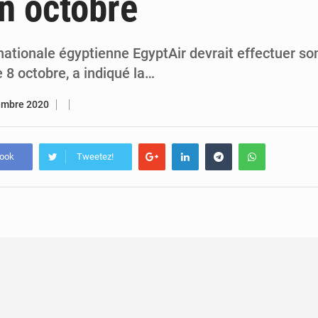
en octobre
7 août 2026
Congo-RDC : Brazzaville et Kinshasa renforcent leur coopération 
6 août 2026
Le Congo se dote d’un programme national pour valoriser les produ
ationale égyptienne EgyptAir devrait effectuer so
e 8 octobre, a indiqué la…
embre 2020
book
Tweetez!