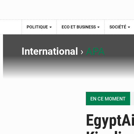
POLITIQUE
ECO ET BUSINESS
SOCIÉTÉ
International
›
APA
EN CE MOMENT
EgyptAi