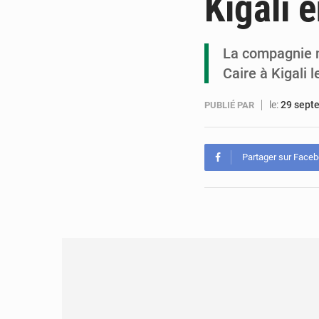
Kigali 
La compagnie n
Caire à Kigali l
le:
29 sept
PUBLIÉ PAR
Partager sur Face