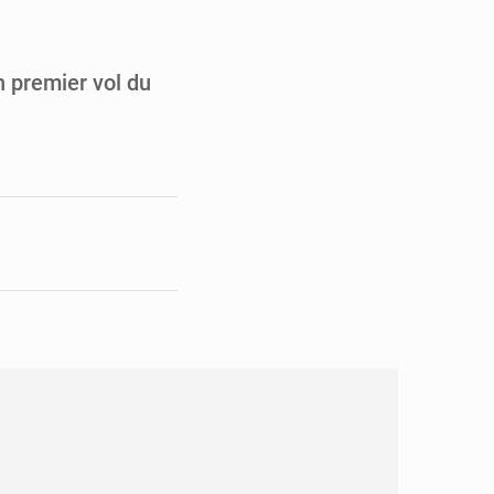
en faveur de la jeunesse
its forestiers non ligneux
n premier vol du