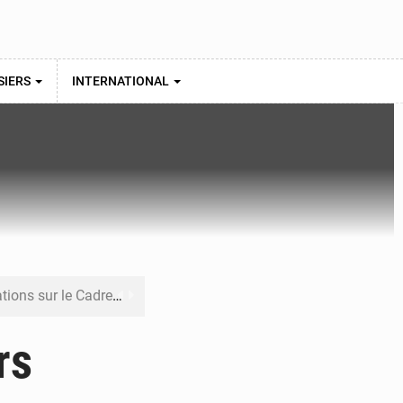
SIERS
INTERNATIONAL
re budgétaire 2027-2029
 sa résilience climatique
rs
veraineté alimentaire