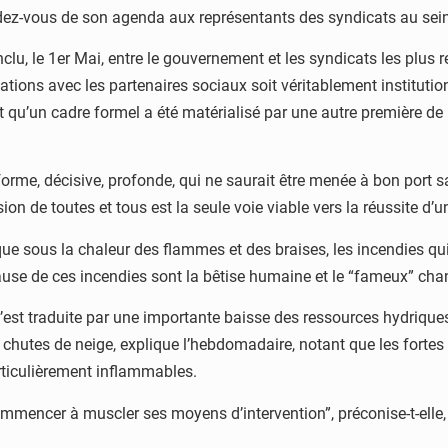
endez-vous de son agenda aux représentants des syndicats au se
u, le 1er Mai, entre le gouvernement et les syndicats les plus re
tions avec les partenaires sociaux soit véritablement institution
 qu’un cadre formel a été matérialisé par une autre première de l
éforme, décisive, profonde, qui ne saurait être menée à bon port s
sion de toutes et tous est la seule voie viable vers la réussite d’un
ue sous la chaleur des flammes et des braises, les incendies qui
 cause de ces incendies sont la bêtise humaine et le “fameux” c
’est traduite par une importante baisse des ressources hydrique
s chutes de neige, explique l’hebdomadaire, notant que les fortes
rticulièrement inflammables.
ommencer à muscler ses moyens d’intervention”, préconise-t-elle, a