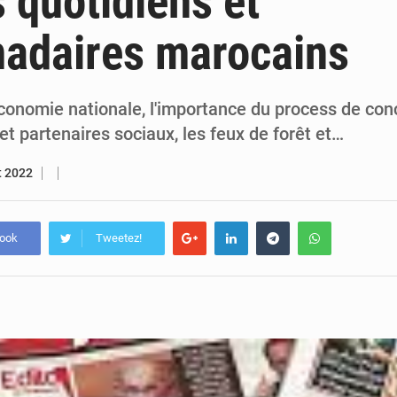
 quotidiens et
4 août 2026
Congo : l’UDSN célèbre 393 nouveaux diplômés et mise sur l
adaires marocains
3 août 2026
Congo : deux nouveaux ambassadeurs présentent leurs
économie nationale, l'importance du process de con
t partenaires sociaux, les feux de forêt et…
et 2022
book
Tweetez!