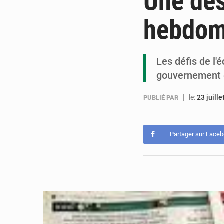
Une des
hebdom
Les défis de l'
gouvernement e
le:
23 juill
PUBLIÉ PAR
Partager sur Face