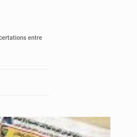
’excellence académique
 lettres de créance
certations entre