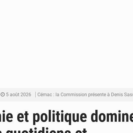
5 août 2026
Cémac : la Commission présente à Denis Sassou N’Guess
5 août 2026
Assassinat de l’entrepreneur sportif Vally Amisi : le principal sus
e et politique domine
5 août 2026
Compétitions africaines : la CAF ferme la porte à l’AC Lé