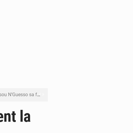
o sa feuille de route
pect arrêté à Brazzaville
nt la
opards et à l’AS Otohô