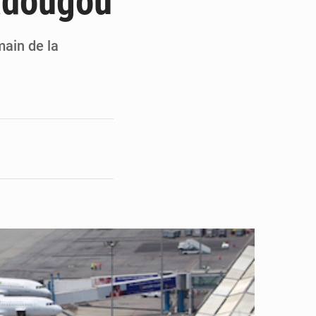
adougou
en faveur de la jeunesse
its forestiers non ligneux
main de la