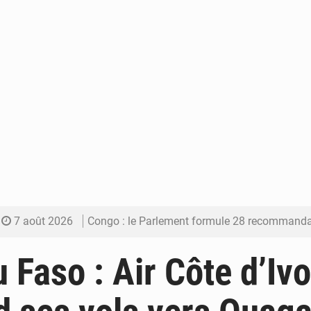
7 août 2026
Congo : le Parlement formule 28 recommandations sur le Cad
7 août 2026
Congo : Brazzaville se dote d’un plan d’action pour renforcer
u Faso : Air Côte d’Ivo
7 août 2026
Congo : la Grande foire agricole pour renforcer la sou