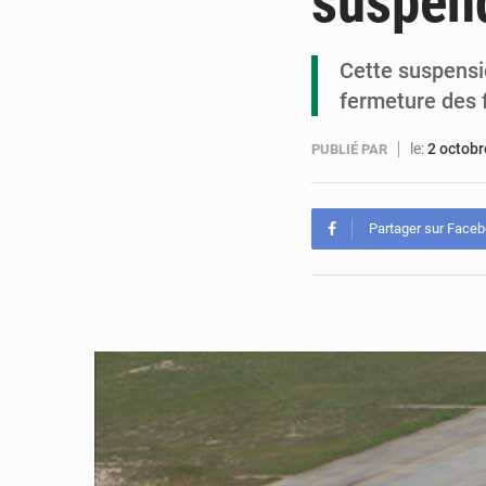
suspen
Cette suspensi
fermeture des f
le:
2 octob
PUBLIÉ PAR
Partager sur Face