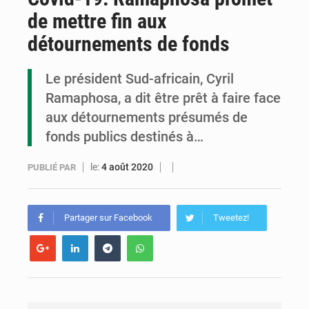
de mettre fin aux
Congo : la Grande foire agricole pour renforcer la souveraineté alimentaire
détournements de fonds
Congo-RDC : Brazzaville et Kinshasa renforcent leur coopération en faveur de la jeunesse
Le président Sud-africain, Cyril
Le Congo se dote d’un programme national pour valoriser les produits forestiers non ligneux
Ramaphosa, a dit être prêt à faire face
aux détournements présumés de
fonds publics destinés à…
le:
4 août 2020
PUBLIÉ PAR
Partager sur Facebook
Tweetez!